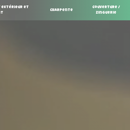
/ extérieur et
Couverture /
Charpente
nt
Zinguerie